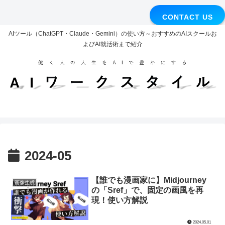
CONTACT US
AIツール（ChatGPT・Claude・Gemini）の使い方～おすすめのAIスクールお
よびAI就活術まで紹介
2024-05
【誰でも漫画家に】Midjourney
画像生成
の「Sref」で、固定の画風を再
現！使い方解説
2024.05.01