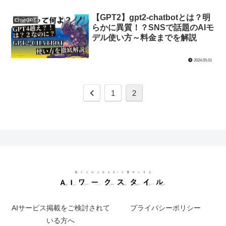
【GPT2】gpt2-chatbotとは？明
ChatGPT
らかに異質！？SNSで話題のAIモ
デル使い方～料金までを解説
2024.05.01
前
1
2
へ
AIサービス掲載をご検討されて
プライバシーポリシー
いる方へ