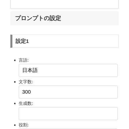
プロンプトの設定
設定1
言語:
文字数:
生成数:
役割: