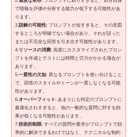
2.
過度な依存
: プロンプトに頼りすぎると、自分自身
で情報を評価や分析する能力が低下する可能性があ
ります。
3.
誤解の可能性
: プロンプトが短すぎると、その意図
するところが明確でない場合があり、それが誤った
または不完全な回答を引き出す可能性があります。
4.
リソースの消費
: 高度にカスタマイズされたプロン
プトを作成とテストには時間と労力がかかる場合が
あります。
5.
一貫性の欠如
: 異なるプロンプトを使い分けること
で、回答のスタイルやトーンが一貫しなくなる可能
性があります。
6.
オーバーフィット
: あまりにも特定のプロンプトに
最適化されすぎると、他の一般的な質問に対する効
果が低くなる可能性があります。
7.
技術的制限
: すべての質問や要求がプロンプトで効
率的に解決できるわけではなく、テクニカルな制約