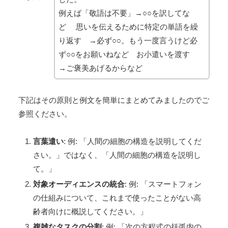
例えば「
敬語は不要」→○○を訳してな
ど
思いを伝えるために
特定の単語を繰
り返す →必ず○○。もう一度言うけど必
ず○○をお願いねなど
お小遣いを渡す
→ご褒美あげるからなど
下記はその原則と例文を簡単にまとめてみましたのでご
参照ください。
言葉遣い
: 例: 「人間の細胞の構造を説明してくだ
さい。」ではなく、「人間の細胞の構造を説明し
て。」
対象オーディエンスの統合
: 例: 「スマートフォン
の仕組みについて、これまで使ったことがない高
齢者向けに概説してください。」
複雑なタスクの分割
: 例: 「次の方程式の括弧内の