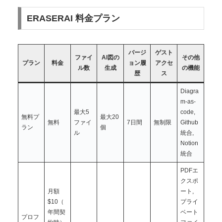
ERASERAI 料金プラン
バージ
ゲスト
ファイ
AI図の
その他
プラン
料金
ョン履
アクセ
ル数
生成
の機能
歴
ス
Diagra
m-as-
最大5
code,
無料プ
最大20
無料
ファイ
7日間
無制限
Github
ラン
個
ル
統合,
Notion
統合
PDFエ
クスポ
月額
ート,
$10（
プライ
年間契
ベート
プロフ