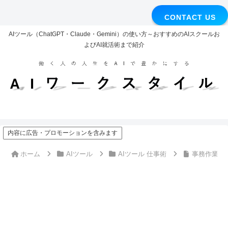
CONTACT US
AIツール（ChatGPT・Claude・Gemini）の使い方～おすすめのAIスクールお
よびAI就活術まで紹介
内容に広告・プロモーションを含みます
ホーム
AIツール
AIツール 仕事術
事務作業マン