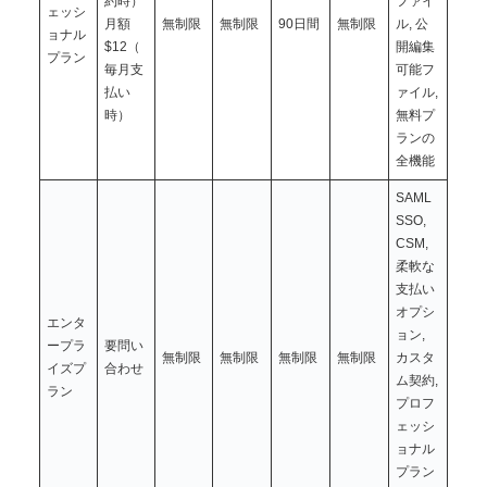
約時）
ファイ
ェッシ
月額
無制限
無制限
90日間
無制限
ル, 公
ョナル
$12（
開編集
プラン
毎月支
可能フ
払い
ァイル,
時）
無料プ
ランの
全機能
SAML
SSO,
CSM,
柔軟な
支払い
オプシ
エンタ
ョン,
ープラ
要問い
無制限
無制限
無制限
無制限
カスタ
イズプ
合わせ
ム契約,
ラン
プロフ
ェッシ
ョナル
プラン