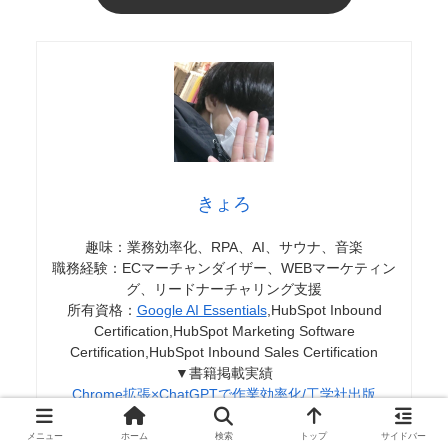
きょろ
趣味：業務効率化、RPA、AI、サウナ、音楽
職務経験：ECマーチャンダイザー、WEBマーケティン
グ、リードナーチャリング支援
所有資格：
Google AI Essentials
,HubSpot Inbound
Certification,HubSpot Marketing Software
Certification,HubSpot Inbound Sales Certification
▼書籍掲載実績
Chrome拡張×ChatGPTで作業効率化/工学社出版
保護者と教育者のための生成AI入門/工学社出版（
【全国
学校図書館協議会選定図書】
）
メニュー
ホーム
検索
トップ
サイドバー