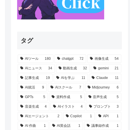
タグ
AIツール
180
chatgpt
72
画像生成
54
AIニュース
34
動画生成
32
gemini
21
記事生成
19
AIを学ぶ
11
Claude
11
AI就活
9
AIスクール
7
Midjourney
6
GPTs
5
資料作成
5
音声生成
5
音楽生成
4
AIイラスト
4
プロンプト
3
AIエージェント
2
Copilot
1
API
1
AI 作曲
1
AI英会話
1
議事録作成
1