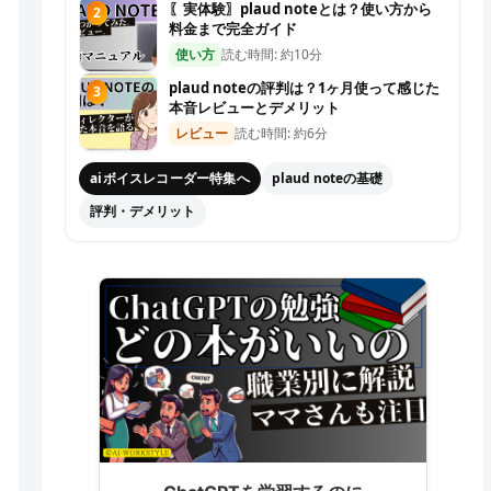
〖実体験〗plaud noteとは？使い方から
2
料金まで完全ガイド
使い方
読む時間: 約10分
plaud noteの評判は？1ヶ月使って感じた
3
本音レビューとデメリット
レビュー
読む時間: 約6分
aiボイスレコーダー特集へ
plaud noteの基礎
評判・デメリット