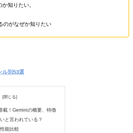
るのか知りたい。
ているのがなぜか知りたい
ンル別53選
次
載！Geminiの概要、特徴
すごいと言われている？
Tの性能比較