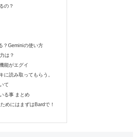
えるの？
？Geminiの使い方
の能力は？
機能がエグイ
キに読み取ってもらう。
ついて
ている事 まとめ
を使うためにはまずはBardで！