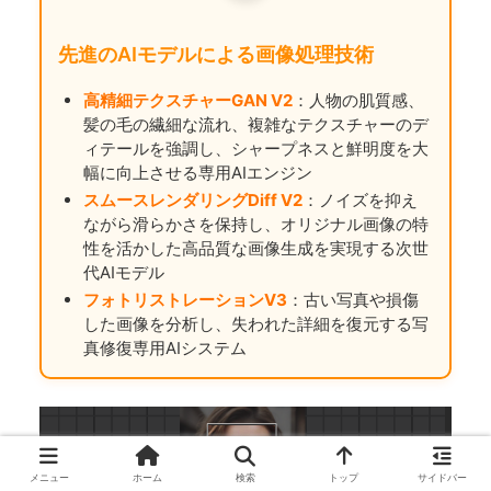
先進のAIモデルによる画像処理技術
高精細テクスチャーGAN V2
：人物の肌質感、
髪の毛の繊細な流れ、複雑なテクスチャーのデ
ィテールを強調し、シャープネスと鮮明度を大
幅に向上させる専用AIエンジン
スムースレンダリングDiff V2
：ノイズを抑え
ながら滑らかさを保持し、オリジナル画像の特
性を活かした高品質な画像生成を実現する次世
代AIモデル
フォトリストレーションV3
：古い写真や損傷
した画像を分析し、失われた詳細を復元する写
真修復専用AIシステム
メニュー
ホーム
検索
トップ
サイドバー