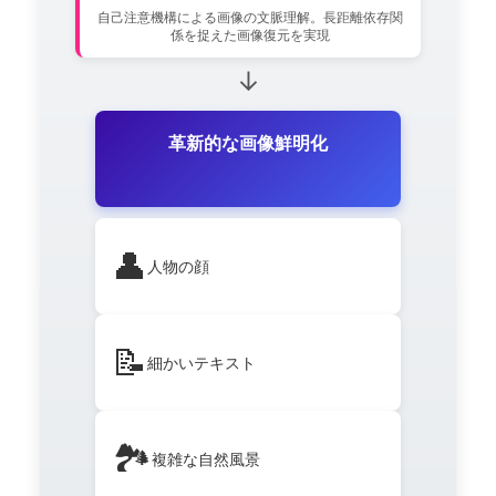
自己注意機構による画像の文脈理解。長距離依存関
係を捉えた画像復元を実現
↓
革新的な画像鮮明化
👤
人物の顔
📝
細かいテキスト
🏞️
複雑な自然風景