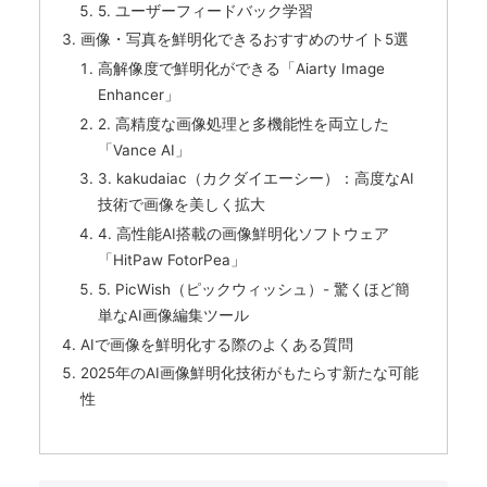
5. ユーザーフィードバック学習
画像・写真を鮮明化できるおすすめのサイト5選
高解像度で鮮明化ができる「Aiarty Image
Enhancer」
2. 高精度な画像処理と多機能性を両立した
「Vance AI」
3. kakudaiac（カクダイエーシー）：高度なAI
技術で画像を美しく拡大
4. 高性能AI搭載の画像鮮明化ソフトウェア
「HitPaw FotorPea」
5. PicWish（ピックウィッシュ）- 驚くほど簡
単なAI画像編集ツール
AIで画像を鮮明化する際のよくある質問
2025年のAI画像鮮明化技術がもたらす新たな可能
性