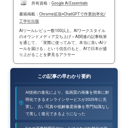
所有資格：
Google AI Essentials
書籍掲載：
Chrome拡張×ChatGPTで作業効率化/
工学社出版
AIツールレビュー数100以上。AIワークスタイル
のオウンドメディア立ち上げ～AI関連の記事執筆
を通じて、「実際に使ってみて、本当に良いAIツ
ールを届ける」という信念のもと、AIで日本が盛
り上がることを夢見るアラサー
この記事の早わかり要約
AI技術の進化により、低画質の画像を簡単に鮮
明化できるオンラインサービスが2025年に充
①
実し、古い写真や低解像度画像を専門知識なし
で美しく復元できるようになった