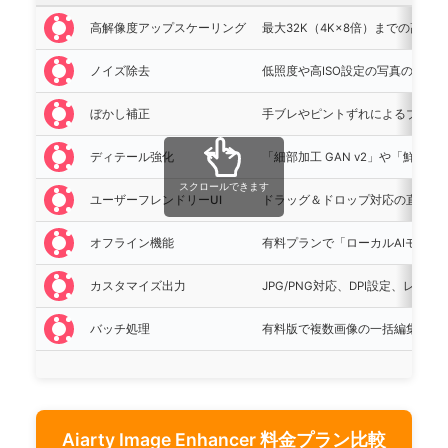
高解像度アップスケーリング
最大32K（4K×8倍）までの高
ノイズ除去
低照度や高ISO設定の写真のノイ
ぼかし補正
手ブレやピントずれによるブラー
ディテール強化
「細部加工 GAN v2」や「鮮明化 
スクロールできます
ユーザーフレンドリーUI
ドラッグ＆ドロップ対応の直感的
オフライン機能
有料プランで「ローカルAIモデ
カスタマイズ出力
JPG/PNG対応、DPI設定、レ
バッチ処理
有料版で複数画像の一括編集が可
Aiarty Image Enhancer 料金プラン比較