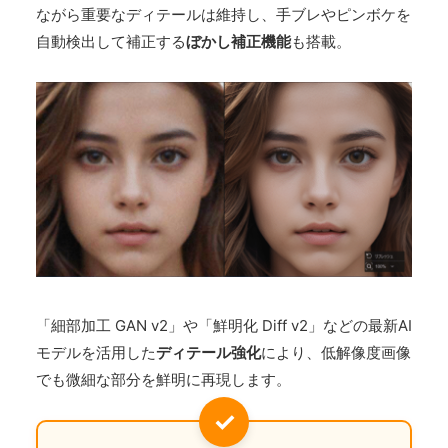
ながら重要なディテールは維持し、手ブレやピンボケを
自動検出して補正する
ぼかし補正機能
も搭載。
「細部加工 GAN v2」や「鮮明化 Diff v2」などの最新AI
モデルを活用した
ディテール強化
により、低解像度画像
でも微細な部分を鮮明に再現します。
✓