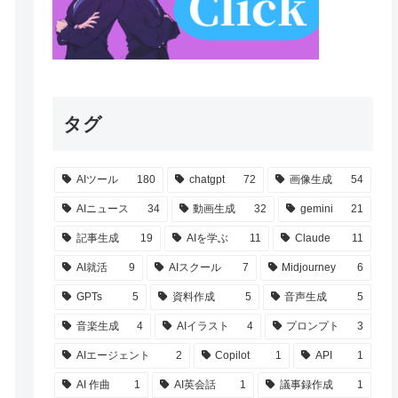
タグ
AIツール
180
chatgpt
72
画像生成
54
AIニュース
34
動画生成
32
gemini
21
記事生成
19
AIを学ぶ
11
Claude
11
AI就活
9
AIスクール
7
Midjourney
6
GPTs
5
資料作成
5
音声生成
5
音楽生成
4
AIイラスト
4
プロンプト
3
AIエージェント
2
Copilot
1
API
1
AI 作曲
1
AI英会話
1
議事録作成
1