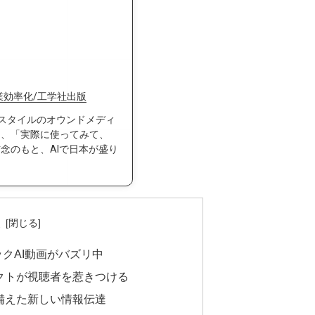
で作業効率化/工学社出版
ークスタイルのオウンドメディ
て、「実際に使ってみて、
念のもと、AIで日本が盛り
次
クAI動画がバズリ中
クトが視聴者を惹きつける
備えた新しい情報伝達