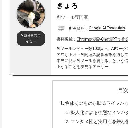
きょろ
AIツール専門家
所有資格：
Google AI Essentials
AI監修者兼ラ
書籍掲載：
Chrome拡張×ChatGPT
イター
AIツールレビュー数100以上。AIワ
ア立ち上げ～AI関連の記事執筆を通じ
本当に良いAIツールを届ける」という信
上がることを夢見るアラサー
目
物体そのものが喋るライフハッ
擬人化による強烈なインパ
エンタメ性と実用性を兼ね