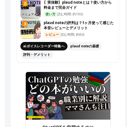
〖実体験〗plaud noteとは？使い方から
2
料金まで完全ガイド
使い方
読む時間: 約10分
plaud noteの評判は？1ヶ月使って感じた
3
本音レビューとデメリット
レビュー
読む時間: 約6分
aiボイスレコーダー特集へ
plaud noteの基礎
評判・デメリット