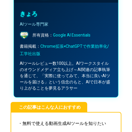
きょろ
AIツール専門家
所有資格：
Google AI Essentials
書籍掲載：
Chrome拡張×ChatGPTで作業効率化/
工学社出版
AIツールレビュー数100以上。AIワークスタイル
のオウンドメディア立ち上げ～AI関連の記事執筆
を通じて、「実際に使ってみて、本当に良いAIツ
ールを届ける」という信念のもと、AIで日本が盛
り上がることを夢見るアラサー
この記事はこんな人におすすめ
・無料で使える動画生成AIツールを知りたい