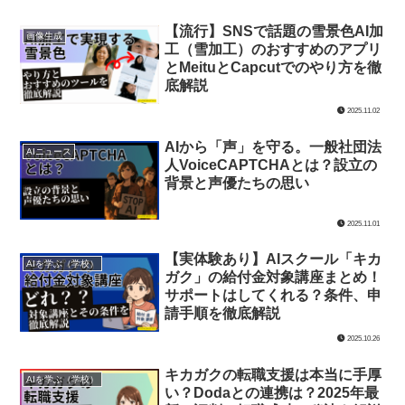
きょろ
AI失業の不安は本当？「ブルーカ
AIニュース
ラービリオネア」が握る新時代の
富のカタチ