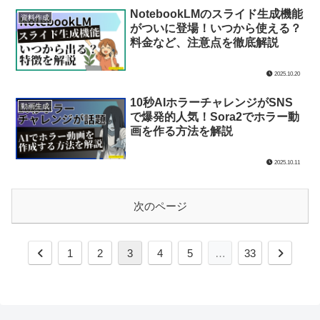
い？Dodaとの連携は？2025年最
新の評判と転職成功の秘訣を解説
2025.10.25
AI面接でボロボロ…なぜ落ちる？
面接
理由と対策を徹底解説！通過率を
上げるAIツールと最新動向も紹介
2025.10.25
ストーリーボードができる
画像生成
HiggsfieldのPopcorn（ポップコ
ーン）の使い方！料金、商用利用
まで徹底解説
2025.10.23
AI面接でカンペはOK？どこに置
面接
いたら良い？おすすめのツールも
紹介！
2025.10.22