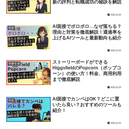
2025.11.02
【流行】SNSで話題の雪景色AI加
画像生成
工（雪加工）のおすすめのアプリ
とMeituとCapcutでのやり方を徹
底解説
2025.11.02
AIから「声」を守る。一般社団法
AIニュース
人VoiceCAPTCHAとは？設立の
背景と声優たちの思い
2025.11.01
【実体験あり】AIスクール「キカ
AIを学ぶ（学校）
ガク」の給付金対象講座まとめ！
サポートはしてくれる？条件、申
請手順を徹底解説
2025.10.26
キカガクの転職支援は本当に手厚
AIを学ぶ（学校）