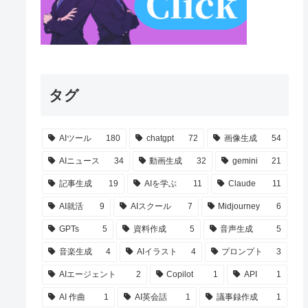
タグ
AIツール
180
chatgpt
72
画像生成
54
AIニュース
34
動画生成
32
gemini
21
記事生成
19
AIを学ぶ
11
Claude
11
AI就活
9
AIスクール
7
Midjourney
6
GPTs
5
資料作成
5
音声生成
5
音楽生成
4
AIイラスト
4
プロンプト
3
AIエージェント
2
Copilot
1
API
1
AI 作曲
1
AI英会話
1
議事録作成
1