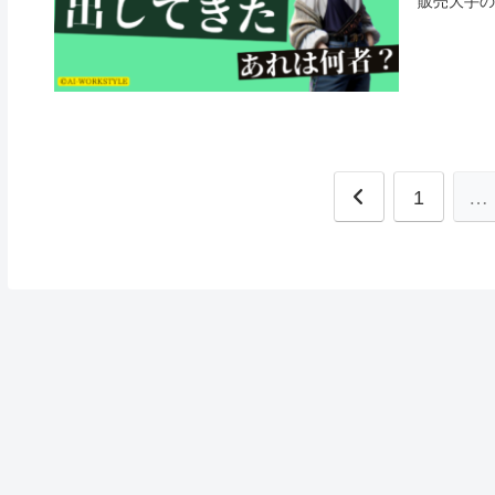
販売大手の
前
1
…
へ