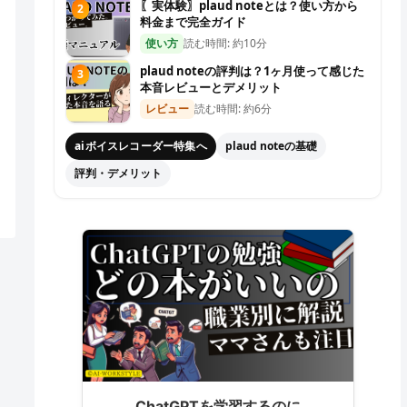
〖実体験〗plaud noteとは？使い方から
2
料金まで完全ガイド
使い方
読む時間: 約10分
plaud noteの評判は？1ヶ月使って感じた
3
本音レビューとデメリット
レビュー
読む時間: 約6分
aiボイスレコーダー特集へ
plaud noteの基礎
評判・デメリット
ChatGPTを学習するのに