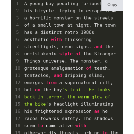
A young boy pedaling furiously on 
Copy
his bicycle, trying to escape from 
a horrific monster on the streets 
of a small town at night. The town 
has a distinct retro 1980s 
aesthetic 
with
 flickering 
streetlights, neon signs, 
and
 the 
unmistakable 
style
of
 the Stranger 
Things universe. The monster, a 
grotesque amalgamation 
of
 teeth, 
tentacles, 
and
 dripping slime, 
emerges 
from
 a supernatural rift, 
hot 
on
 the boy
's trail. He looks 
back in terror, the warm glow of 
the bike'
s headlight illuminating 
his frightened expression 
as
 he 
races towards safety. The shadows 
seem 
to
 come alive 
with
otherworldly threats lurking 
in
 the 