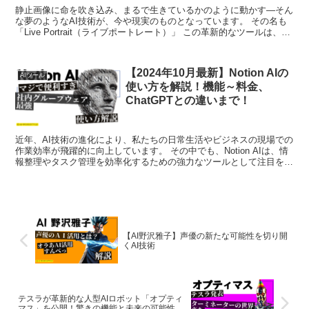
デザイン業界に革命的な変化をもたらすFigma AIが登場し、クリエ
イターたちの間で大きな話題を呼んでいます。この画期的なツール
は、ウェブサイトやランディングページ（LP）の自...
【2025年1月最新】Gemini(旧
AIツール
Google Bard)とは？徹底解説！
実際に使った活用事例も紹介
おすすめの居酒屋をAIとGooglemapの連携により調べてもらうこと
も・・・ Google bardより引用 Google Bardという名前を聞いたこと
がありますか？Google Bardは、Googleが開発した最新型のマルチモ
ーダル...
【誰でもVtuber】Live Portraitの
AIツール
使い方！画像に命を吹き込む魔法
静止画像に命を吹き込み、まるで生きているかのように動かす—そん
な夢のようなAI技術が、今や現実のものとなっています。 その名も
「Live Portrait（ライブポートレート）」 この革新的なツールは、誰
もが簡単にバーチャルキャラクターを作...