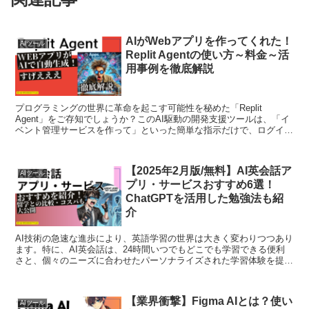
シェアする
X
Facebook
LINE
コピー
きょろをフォローする
きょろ
関連記事
AIがWebアプリを作ってくれた！
AIツール
Replit Agentの使い方～料金～活