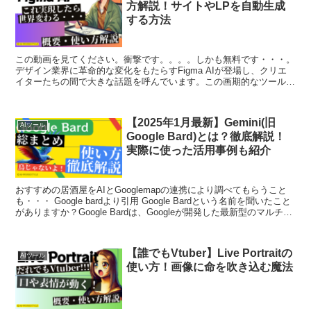
用事例を徹底解説
プログラミングの世界に革命を起こす可能性を秘めた「Replit
Agent」をご存知でしょうか？このAI駆動の開発支援ツールは、「イ
ベント管理サービスを作って」といった簡単な指示だけで、ログイン
機能やデータベース連携まで備えた本格的なWeb...
【2025年2月版/無料】AI英会話ア
AIツール
プリ・サービスおすすめ6選！
ChatGPTを活用した勉強法も紹
介
AI技術の急速な進歩により、英語学習の世界は大きく変わりつつあり
ます。特に、AI英会話は、24時間いつでもどこでも学習できる便利
さと、個々のニーズに合わせたパーソナライズされた学習体験を提供
することで、多くの学習者の注目を集めています。本記...
【業界衝撃】Figma AIとは？使い
AIツール
方解説！サイトやLPを自動生成
する方法
この動画を見てください。衝撃です。。。。しかも無料です・・・。