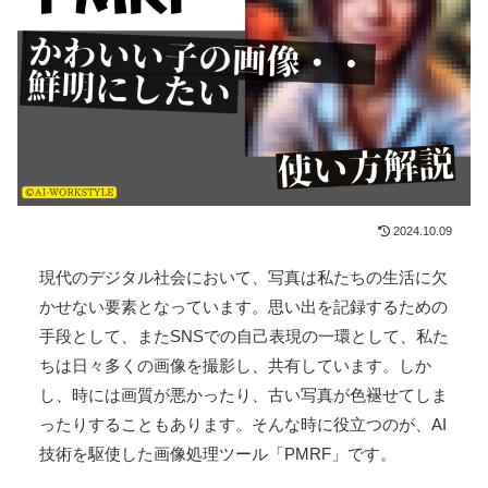
画質の荒い写真をAIで綺麗に！PMRFの使い
方
AIツール