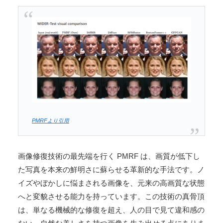
2. 画像のアップロード
3. 処理の実行
5. 結果の確認とダウンロード
PMRFの活用シーン
思い出の写真の復元
SNS投稿の画質向上
プロフェッショナルな用途
PMRFの限界と注意点
まとめ：PMRFで写真に新たな生命を
PMRFとは？