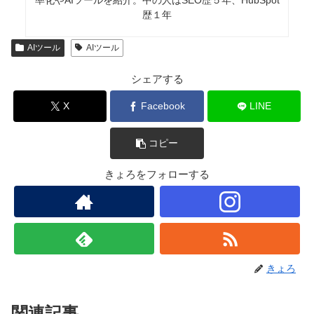
きょろ
趣味：業務効率化、RPA、AI、サウナ、音楽
職務経験：ECマーチャンダイザー、WEBマーケティン
グ、リードナーチャリング支援
所有資格：
Google AI Essentials
,HubSpot Inbound
Certification,HubSpot Marketing Software
Certification,HubSpot Inbound Sales Certification
▼書籍掲載実績
Chrome拡張×ChatGPTで作業効率化/工学社出版
保護者と教育者のための生成AI入門/工学社出版（
【全国
学校図書館協議会選定図書】
）
突如、社内にて資料100件を毎月作ることとなり、何と
かサボれないかとテクノロジー初心者が業務効率化にハ
マる。AIのスキルがない初心者レベルでもできる業務効
率化やAIツールを紹介。中の人はSEO歴５年、HubSpot
歴１年
AIツール
AIツール