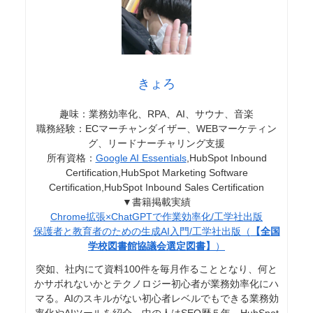
は簡単に叶えてくれるのです。
PMRFを使って、あなたの写真に新たな命を吹き込んで
みませんか？きっと、驚くほどの変化が待っているはず
です。
【2025年10月最新】画像生成AIを勉強するの
におすすめ本25選！ジャンル別学習法も紹
介！
※Midjourneyにて作成 近年、画像生成人工知能(AI)が大
きな注目を集めています。画像生成AIとは、テキストを
入力するだけで、AIが自動的に画像を生成する技術で
す。従来の画像編集ソフトウェアとは異なり、AIが創造
ai-workstyle.com
2024.04.30
的な発想力を発揮して...