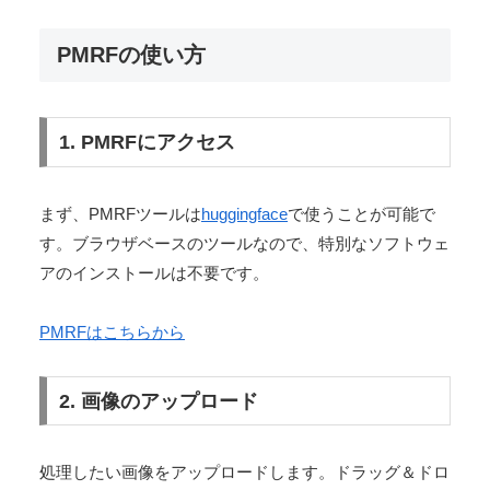
く、画期的なアルゴリズムと言えるでしょう。
PMRFは無料？
PMRFは無料で活用可能です。高度な画像処理技術を誰
もが無料で利用できるという点で、PMRFは他のツール
と一線を画しています。
しかもPMRFは、その高度な機能にもかかわらず、驚く
ほど使いやすいツールです。専門知識がなくても、数ク
リックで画質を劇的に向上させることができます。次で
使い方についてみていきましょう。
PMRFの使い方