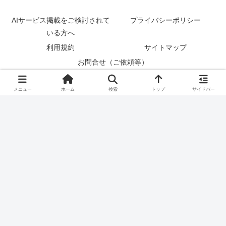
AIサービス掲載をご検討されて
プライバシーポリシー
いる方へ
利用規約
サイトマップ
お問合せ（ご依頼等）
© 2023 AI-ワークスタイルｌAIツール（ChatGPT・生成AI）で仕
メニュー
ホーム
検索
トップ
サイドバー
事を効率化させるメディア.