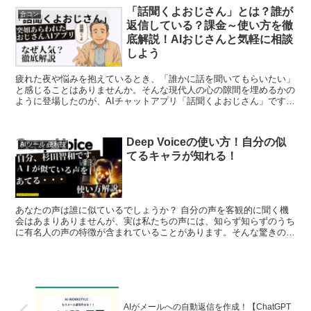
「話聞くよおじさん」とは？誰が
合コン
返信している？課金～使い方を徹
底解説！AIおじさんと気軽に相談
しよう
疲れた夜や悩みを抱えているとき、「誰かに話を聞いてもらいたい」
と感じることはありませんか。そんな現代人の心の隙間を埋めるかの
ように登場したのが、AIチャットアプリ「話聞くよおじさん」です。
2024年1月末にApp Storeの週間ゲームラ...
Deep Voiceの使い方！自分の似
AIツール 便利技
てるキャラが知れる！
あなたの声は誰に似ているでしょうか？ 自分の声を客観的に聞く機
会はあまりありませんが、実は私たちの声には、知らず知らずのうち
に有名人の声の特徴が含まれていることがあります。そんな驚きの発
見を可能にするのが、最新のAI技術を駆使した音声分析ア...
AIがメールへの自動返信を作成！【ChatGPT