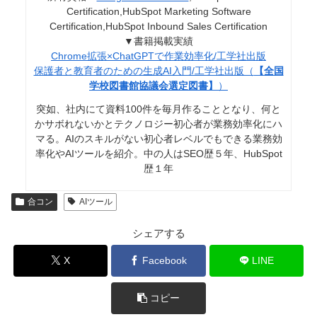
Certification,HubSpot Marketing Software
Certification,HubSpot Inbound Sales Certification
▼書籍掲載実績
Chrome拡張×ChatGPTで作業効率化/工学社出版
保護者と教育者のための生成AI入門/工学社出版（
【全国
学校図書館協議会選定図書】
）
突如、社内にて資料100件を毎月作ることとなり、何と
かサボれないかとテクノロジー初心者が業務効率化にハ
マる。AIのスキルがない初心者レベルでもできる業務効
率化やAIツールを紹介。中の人はSEO歴５年、HubSpot
歴１年
合コン
AIツール
シェアする
X
Facebook
LINE
コピー