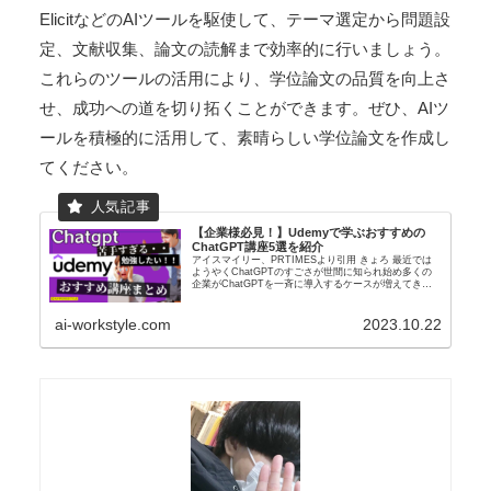
ElicitなどのAIツールを駆使して、テーマ選定から問題設
定、文献収集、論文の読解まで効率的に行いましょう。
これらのツールの活用により、学位論文の品質を向上さ
せ、成功への道を切り拓くことができます。ぜひ、AIツ
ールを積極的に活用して、素晴らしい学位論文を作成し
てください。
【企業様必見！】Udemyで学ぶおすすめの
ChatGPT講座5選を紹介
アイスマイリー、PRTIMESより引用 きょろ 最近では
ようやくChatGPTのすごさが世間に知られ始め多くの
企業がChatGPTを一斉に導入するケースが増えてきま
した。上場会社1834社の内10％がすでにChatGPTを導
入しているとのこ...
ai-workstyle.com
2023.10.22