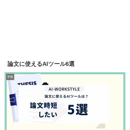
論文に使えるAIツール6選
学校