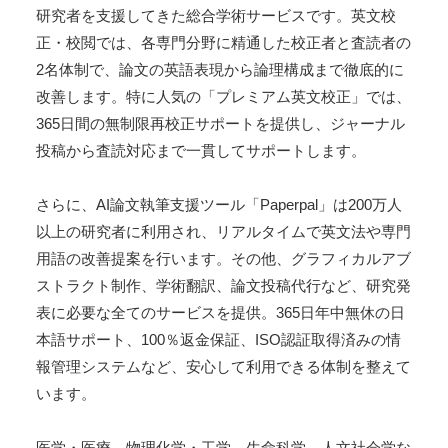
研究者を支援してきた総合学術サービスです。英文校
正・校閲では、各専門分野に精通した校正者と査読者の
2名体制で、論文の英語表現から論理構成まで徹底的に
改善します。特に人気の「プレミアム英文校正」では、
365日間の無制限再校正サポートを提供し、ジャーナル
投稿から査読対応まで一貫してサポートします。
さらに、AI論文執筆支援ツール「Paperpal」は200万人
以上の研究者に利用され、リアルタイムで英文法や専門
用語の改善提案を行います。その他、グラフィカルアブ
ストラクト制作、学術翻訳、論文投稿代行など、研究発
表に必要な全てのサービスを提供。365日年中無休の日
本語サポート、100％返金保証、ISO認証取得済みの情
報管理システムなど、安心して利用できる体制を整えて
います。
医学・医療、物理化学・工学、生命科学、人文社会学な