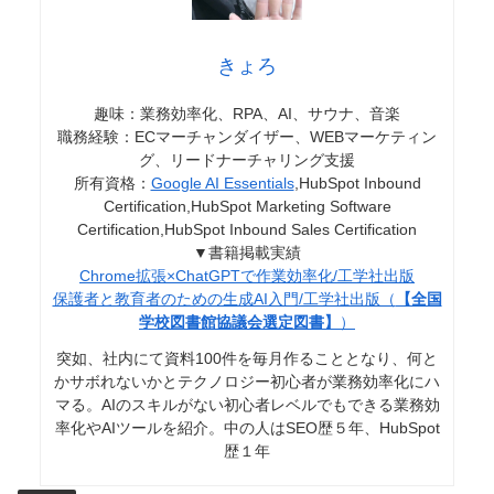
きょろ
趣味：業務効率化、RPA、AI、サウナ、音楽
職務経験：ECマーチャンダイザー、WEBマーケティン
グ、リードナーチャリング支援
所有資格：
Google AI Essentials
,HubSpot Inbound
Certification,HubSpot Marketing Software
Certification,HubSpot Inbound Sales Certification
▼書籍掲載実績
Chrome拡張×ChatGPTで作業効率化/工学社出版
保護者と教育者のための生成AI入門/工学社出版（
【全国
学校図書館協議会選定図書】
）
突如、社内にて資料100件を毎月作ることとなり、何と
かサボれないかとテクノロジー初心者が業務効率化にハ
マる。AIのスキルがない初心者レベルでもできる業務効
率化やAIツールを紹介。中の人はSEO歴５年、HubSpot
歴１年