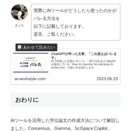
実際にAIツールがどうしたら使ったのかが
バレる方法を
以下に記載しております。
きょろ
是非、ご覧ください。
ChatGPTが作った文章、「これ使えばバレま
す」
AIで作成した文章(レポート)、一秒でばれるよ OpenAI
が提供している「New AI classifier for indicating AI-
written text」の使い方を紹介します。
ai-workstyle.com
2023.06.23
おわりに
AIツールを活用した学位論文の作成方法について解説し
ました。Consensus、Gamma、SciSpace Copilot、