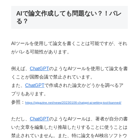
AIで論文作成しても問題ない？！バレ
る？
AIツールを使用して論文を書くことは可能ですが、それ
がバレる可能性があります。
例えば、
ChatGPT
のようなAIツールを使用して論文を書
くことが国際会議で禁止されています。
また、
ChatGPT
で作成された論文かどうかを調べるア
プリもあります。
参照：
https://gigazine.net/news/20230106-chatgpt-ai-writing-tool-banned/
ただし、
ChatGPT
のようなAIツールは、著者が自分の書
いた文章を編集したり推敲したりすることに使うことは
禁止されていません。また、特に論文をAI検出ソフトウ