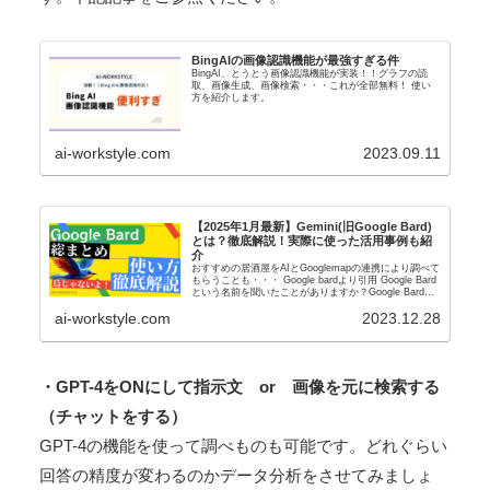
BingAIの画像認識機能が最強すぎる件
BingAI、とうとう画像認識機能が実装！！グラフの読
取、画像生成、画像検索・・・これが全部無料！ 使い
方を紹介します。
ai-workstyle.com
2023.09.11
【2025年1月最新】Gemini(旧Google Bard)
とは？徹底解説！実際に使った活用事例も紹
介
おすすめの居酒屋をAIとGooglemapの連携により調べて
もらうことも・・・ Google bardより引用 Google Bard
という名前を聞いたことがありますか？Google Bard
は、Googleが開発した最新型のマルチモーダル...
ai-workstyle.com
2023.12.28
・GPT-4をONにして指示文 or 画像を元に検索する
（チャットをする）
GPT-4の機能を使って調べものも可能です。どれぐらい
回答の精度が変わるのかデータ分析をさせてみましょ