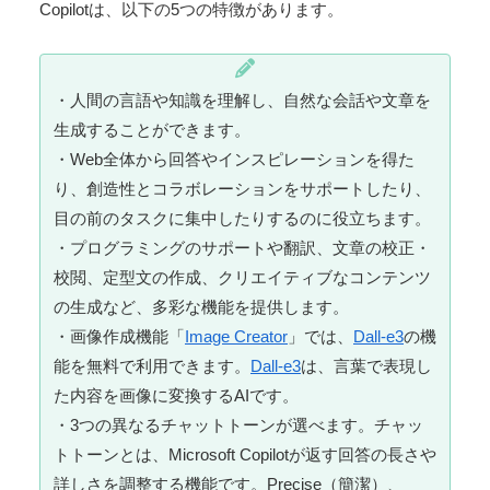
Copilotは、以下の5つの特徴があります。
・人間の言語や知識を理解し、自然な会話や文章を
生成することができます。
・Web全体から回答やインスピレーションを得た
り、創造性とコラボレーションをサポートしたり、
目の前のタスクに集中したりするのに役立ちます。
・プログラミングのサポートや翻訳、文章の校正・
校閲、定型文の作成、クリエイティブなコンテンツ
の生成など、多彩な機能を提供します。
・画像作成機能「
Image Creator
」では、
Dall-e3
の機
能を無料で利用できます。
Dall-e3
は、言葉で表現し
た内容を画像に変換するAIです。
・3つの異なるチャットトーンが選べます。チャッ
トトーンとは、Microsoft Copilotが返す回答の長さや
詳しさを調整する機能です。Precise（簡潔）、