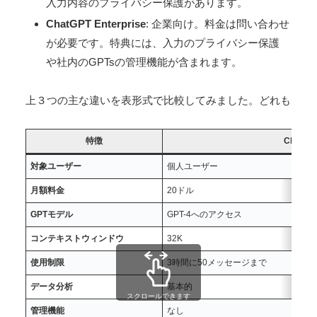
入力内容のプライバシー保護があります。
ChatGPT Enterprise
: 企業向け。料金は問い合わせ
が必要です。特典には、入力のプライバシー保護
や社内のGPTsの管理機能が含まれます。
上３つの主な違いを表形式で比較してみました。どれも
特徴
ChatGPT
対象ユーザー
個人ユーザー
月額料金
20ドル
GPTモデル
GPT-4へのアクセス
コンテキストウィンドウ
32K
使用制限
3時間に50メッセージまで
データ分析
基本的
スクロールできます
管理機能
なし