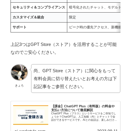
セキュリティ＆コンプライアンス
暗号化されたチャット、モデルトレー
カスタマイズ＆統合
限定
サポート
ピーク時の優先アクセス、新機能への
上記3つはGPT Store（ストア）を活用することが可能
なのでご安心ください。
尚、GPT Store（ストア）に関心をもって
有料会員に切り替えたいとお考えの方は下
記記事をご参照ください。
きょろ
【課金】ChatGPT Plus（有料版）の料金や
支払い方法について徹底解説
ChatGPT Plus（プラス）というサービスをご存知でし
ょうか？ChatGPTは、人工知能（AI）とチャットで会
話ができるサービスです。AIとの会話は、楽しみだけで
なく、英語学習やビジネススキルの向上などにも役立ち
ます。 #dmm-ai...
ai-workstyle.com
2023.09.11